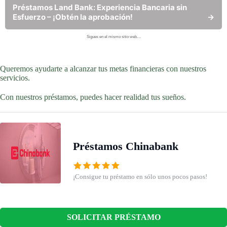
Préstamos Land Bank: Experiencia Bancaria sin
Esfuerzo – ¡Obtén la aprobación!
→
Sigues en el mismo sitio web…
Queremos ayudarte a alcanzar tus metas financieras con nuestros
servicios.
Con nuestros préstamos, puedes hacer realidad tus sueños.
Préstamos Chinabank
¡Consigue tu préstamo en sólo unos pocos pasos!
SOLICITAR PRÉSTAMO