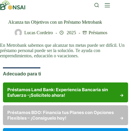
Saltar
al
contenido
Alcanza tus Objetivos con un Préstamo Metrobank
Lucas Cordeiro
2025
Préstamos
En Metrobank sabemos que alcanzar tus metas puede ser difícil. Un
préstamo personal puede ser la solución. Te ayuda con
emprendimientos, educación o vacaciones.
Adecuado para ti
Préstamos Land Bank: Experiencia Bancaria sin
Esfuerzo -¡Solicítelo ahora!
→
Préstamos BDO: Financia tus Planes con Opciones
Flexibles – ¡Consíguelo hoy!
→