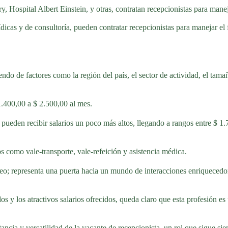
ry, Hospital Albert Einstein, y otras, contratan recepcionistas para mane
as y de consultoría, pueden contratar recepcionistas para manejar el flu
ndo de factores como la región del país, el sector de actividad, el tama
 1.400,00 a $ 2.500,00 al mes.
pueden recibir salarios un poco más altos, llegando a rangos entre $ 1.7
s como vale-transporte, vale-refeición y asistencia médica.
o; representa una puerta hacia un mundo de interacciones enriquecedor
os y los atractivos salarios ofrecidos, queda claro que esta profesión es
tancia y versatilidad de la vacante de recepcionista, un rol que sigue sie