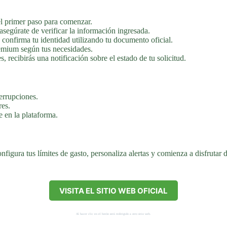
l primer paso para comenzar.
asegúrate de verificar la información ingresada.
 confirma tu identidad utilizando tu documento oficial.
emium según tus necesidades.
 recibirás una notificación sobre el estado de tu solicitud.
terrupciones.
res.
le en la plataforma.
figura tus límites de gasto, personaliza alertas y comienza a disfrutar d
VISITA EL SITIO WEB OFICIAL
Al hacer clic en el botón será redirigido a otro sitio web.