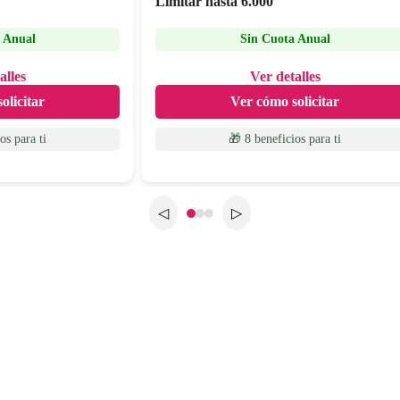
Limitar hasta
6.000
 Anual
Sin Cuota Anual
alles
Ver detalles
olicitar
Ver cómo solicitar
ios
para ti
🎁 8 beneficios
para ti
◁
▷