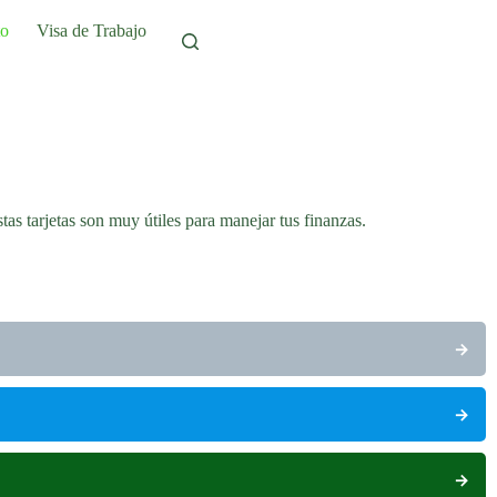
to
Visa de Trabajo
as tarjetas son muy útiles para manejar tus finanzas.
→
→
→