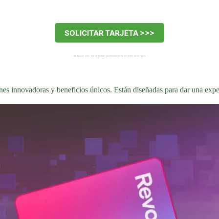
SOLICITAR TARJETA >>>
Al hacer clic en el botón permanecerás en este sitio web.
es innovadoras y beneficios únicos. Están diseñadas para dar una exper