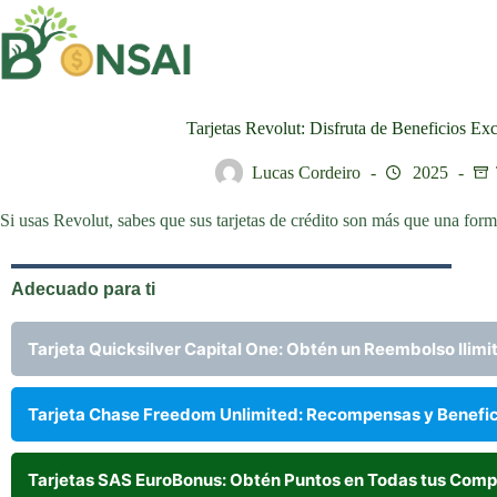
Saltar
al
contenido
Tarjetas Revolut: Disfruta de Beneficios Ex
Lucas Cordeiro
2025
Si usas Revolut, sabes que sus tarjetas de crédito son más que una form
Adecuado para ti
Tarjeta Quicksilver Capital One: Obtén un Reembolso Ilimit
Tarjeta Chase Freedom Unlimited: Recompensas y Benefici
Tarjetas SAS EuroBonus: Obtén Puntos en Todas tus Comp