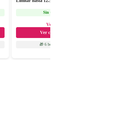
Limitar hasta
12.500
Sin Cuota Anual
Ver detalles
Ver cómo solicitar
🎁 6 beneficios
para ti