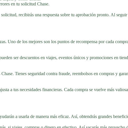
rrores en tu solicitud Chase.
licitud, recibirás una respuesta sobre tu aprobación pronto. Al seguir e
zas. Uno de los mejores son los puntos de recompensa por cada compra. 
pueden ser descuentos en viajes, eventos únicos y promociones en tiend
 Chase. Tienes seguridad contra fraude, reembolsos en compras y garantí
ajusta a tus necesidades financieras. Cada compra se vuelve más valios
yudarán a usarla de manera más eficaz. Así, obtendrás grandes benefici
más, si viajes, compras o dinero en efectivo. Así sacarás más provecho