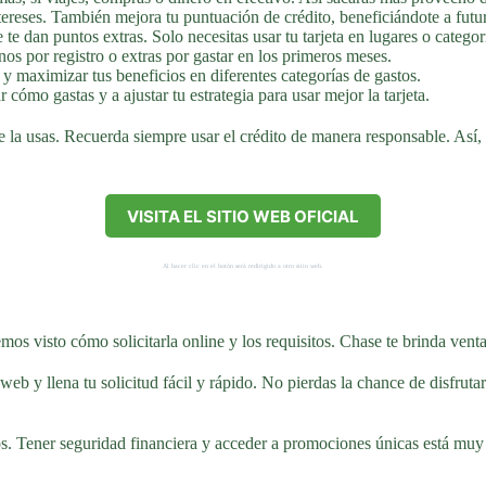
tereses. También mejora tu puntuación de crédito, beneficiándote a futu
 dan puntos extras. Solo necesitas usar tu tarjeta en lugares o categor
s por registro o extras por gastar en los primeros meses.
r y maximizar tus beneficios en diferentes categorías de gastos.
 cómo gastas y a ajustar tu estrategia para usar mejor la tarjeta.
 la usas. Recuerda siempre usar el crédito de manera responsable. Así, d
VISITA EL SITIO WEB OFICIAL
Al hacer clic en el botón será redirigido a otro sitio web.
emos visto cómo solicitarla online y los requisitos. Chase te brinda ven
web y llena tu solicitud fácil y rápido. No pierdas la chance de disfrut
. Tener seguridad financiera y acceder a promociones únicas está muy c