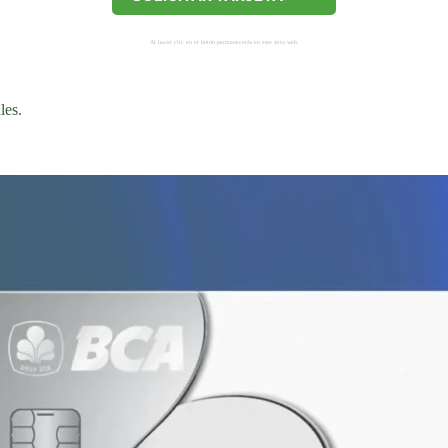
Al hacer clic en el botón permanecerás en este sitio web.
les.