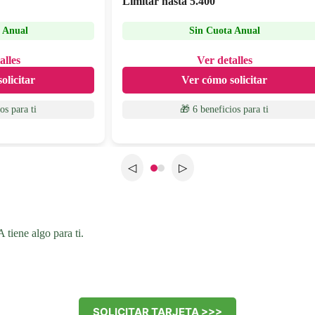
Limitar hasta
5.400
 Anual
Sin Cuota Anual
alles
Ver detalles
olicitar
Ver cómo solicitar
ios
para ti
🎁 6 beneficios
para ti
◁
▷
tiene algo para ti.
SOLICITAR TARJETA >>>