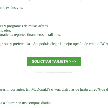
ntos exclusivos.
es y programas de millas aéreas.
sidades.
rativos, reportes financieros detallados.
gresos y preferencias. Así podrás elegir la mejor opción de crédito BCA p
SOLICITAR TARJETA >>>
Al hacer clic en el botón permanecerás en este sitio web.
ares importantes. En McDonald’s o-war, disfrutas de hasta un 20% de d
a ahorrar en tus compras diarias.