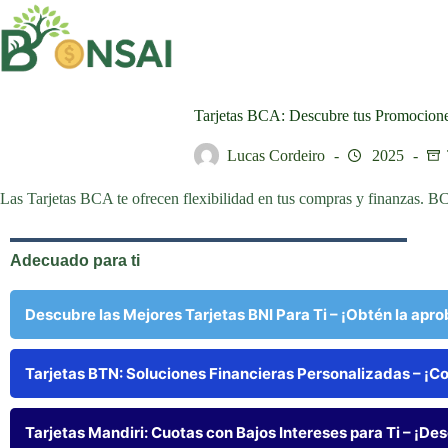
Saltar
al
contenido
Tarjetas BCA: Descubre tus Promocione
Lucas Cordeiro
2025
Las Tarjetas BCA te ofrecen flexibilidad en tus compras y finanzas. BC
Adecuado para ti
Descubre las Mejores Tarjetas BNI Para Ti – ¡Obtén la apro
Tarjetas BTN: Soluciones Financieras Personalizadas – ¡C
Tarjetas Mandiri: Cuotas con Bajos Intereses para Ti – ¡De