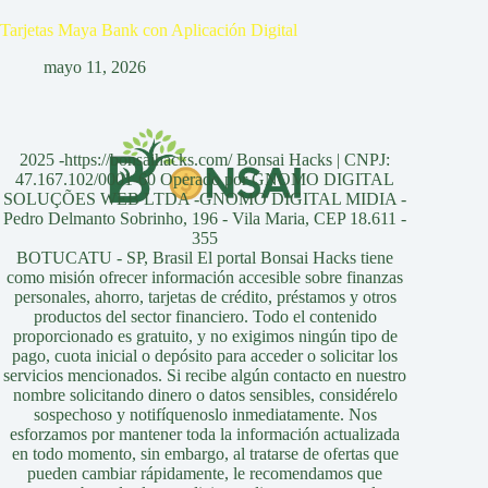
Tarjetas Maya Bank con Aplicación Digital
mayo 11, 2026
2025 -https://bonsaihacks.com/ Bonsai Hacks | CNPJ:
47.167.102/0001-60 Operado por GNOMO DIGITAL
SOLUÇÕES WEB LTDA -GNOMO DIGITAL MIDIA -
Pedro Delmanto Sobrinho, 196 - Vila Maria, CEP 18.611 -
355
BOTUCATU - SP, Brasil El portal Bonsai Hacks tiene
como misión ofrecer información accesible sobre finanzas
personales, ahorro, tarjetas de crédito, préstamos y otros
productos del sector financiero. Todo el contenido
proporcionado es gratuito, y no exigimos ningún tipo de
pago, cuota inicial o depósito para acceder o solicitar los
servicios mencionados. Si recibe algún contacto en nuestro
nombre solicitando dinero o datos sensibles, considérelo
sospechoso y notifíquenoslo inmediatamente. Nos
esforzamos por mantener toda la información actualizada
en todo momento, sin embargo, al tratarse de ofertas que
pueden cambiar rápidamente, le recomendamos que