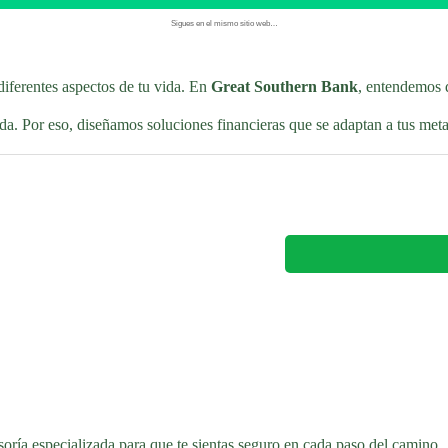
Sigues en el mismo sitio web…
iferentes aspectos de tu vida. En
Great Southern Bank
, entendemos q
a. Por eso, diseñamos soluciones financieras que se adaptan a tus meta
soría especializada para que te sientas seguro en cada paso del camino.