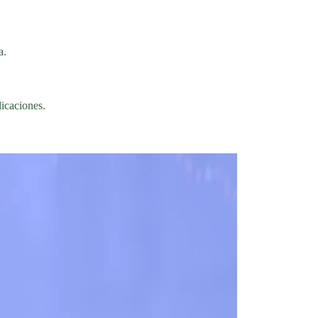
a.
licaciones.