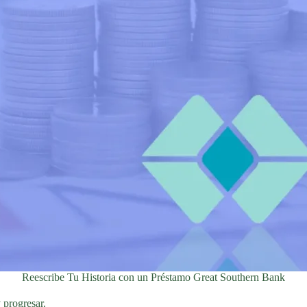
Reescribe Tu Historia con un Préstamo Great Southern Bank
 progresar.