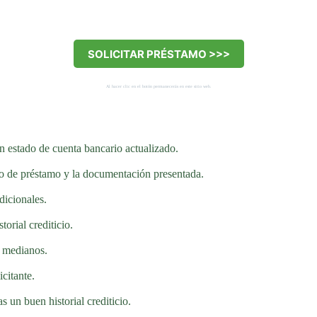
.
SOLICITAR PRÉSTAMO >>>
Al hacer clic en el botón permanecerás en este sitio web.
n estado de cuenta bancario actualizado.
po de préstamo y la documentación presentada.
dicionales.
orial crediticio.
y medianos.
icitante.
 un buen historial crediticio.