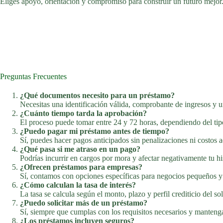
Eliges apoyo, orientación y compromiso para construir un futuro mejor
Preguntas Frecuentes
¿Qué documentos necesito para un préstamo?
Necesitas una identificación válida, comprobante de ingresos y u
¿Cuánto tiempo tarda la aprobación?
El proceso puede tomar entre 24 y 72 horas, dependiendo del ti
¿Puedo pagar mi préstamo antes de tiempo?
Sí, puedes hacer pagos anticipados sin penalizaciones ni costos a
¿Qué pasa si me atraso en un pago?
Podrías incurrir en cargos por mora y afectar negativamente tu hist
¿Ofrecen préstamos para empresas?
Sí, contamos con opciones específicas para negocios pequeños 
¿Cómo calculan la tasa de interés?
La tasa se calcula según el monto, plazo y perfil crediticio del sol
¿Puedo solicitar más de un préstamo?
Sí, siempre que cumplas con los requisitos necesarios y mantengas
¿Los préstamos incluyen seguros?