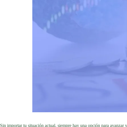
Sin importar tu situación actual, siempre hay una opción para avanzar y