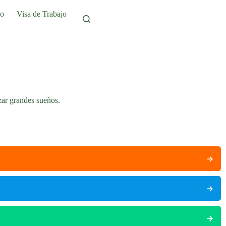
to
Visa de Trabajo
zar grandes sueños.
→
→
→