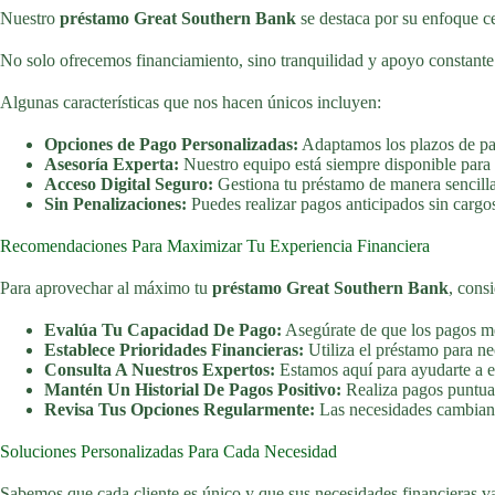
Nuestro
préstamo Great Southern Bank
se destaca por su enfoque ce
No solo ofrecemos financiamiento, sino tranquilidad y apoyo constante
Algunas características que nos hacen únicos incluyen:
Opciones de Pago Personalizadas:
Adaptamos los plazos de pag
Asesoría Experta:
Nuestro equipo está siempre disponible para 
Acceso Digital Seguro:
Gestiona tu préstamo de manera sencilla
Sin Penalizaciones:
Puedes realizar pagos anticipados sin cargos
Recomendaciones Para Maximizar Tu Experiencia Financiera
Para aprovechar al máximo tu
préstamo Great Southern Bank
, cons
Evalúa Tu Capacidad De Pago:
Asegúrate de que los pagos me
Establece Prioridades Financieras:
Utiliza el préstamo para ne
Consulta A Nuestros Expertos:
Estamos aquí para ayudarte a en
Mantén Un Historial De Pagos Positivo:
Realiza pagos puntuale
Revisa Tus Opciones Regularmente:
Las necesidades cambian c
Soluciones Personalizadas Para Cada Necesidad
Sabemos que cada cliente es único y que sus necesidades financieras va