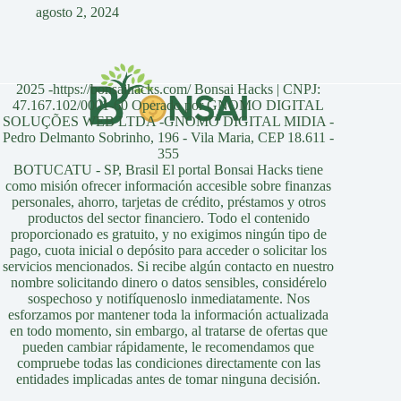
agosto 2, 2024
2025 -https://bonsaihacks.com/ Bonsai Hacks | CNPJ:
47.167.102/0001-60 Operado por GNOMO DIGITAL
SOLUÇÕES WEB LTDA -GNOMO DIGITAL MIDIA -
Pedro Delmanto Sobrinho, 196 - Vila Maria, CEP 18.611 -
355
BOTUCATU - SP, Brasil El portal Bonsai Hacks tiene
como misión ofrecer información accesible sobre finanzas
personales, ahorro, tarjetas de crédito, préstamos y otros
productos del sector financiero. Todo el contenido
proporcionado es gratuito, y no exigimos ningún tipo de
pago, cuota inicial o depósito para acceder o solicitar los
servicios mencionados. Si recibe algún contacto en nuestro
nombre solicitando dinero o datos sensibles, considérelo
sospechoso y notifíquenoslo inmediatamente. Nos
esforzamos por mantener toda la información actualizada
en todo momento, sin embargo, al tratarse de ofertas que
pueden cambiar rápidamente, le recomendamos que
compruebe todas las condiciones directamente con las
entidades implicadas antes de tomar ninguna decisión.