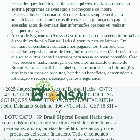
responder questionários, participar de quizzes, realizar cadastros ou
A digitalização dos serviços financeiros facilitou o acesso a
aderir a programas de avaliação e promoções é de inteira
responsabilidade do usuário. Recomendamos sempre verificar a
soluções modernas que priorizam rapidez, praticidade e
autenticidade, a reputação e as diretrizes de segurança das páginas
experiência do usuário. Hoje, muitas pessoas preferem
acessadas antes de compartilhar informações pessoais ou realizar
resolver tudo pela internet devido à facilidade oferecida pelas
qualquer interação.
Alerta de Segurança (Acesso Gratuito):
Todo o conteúdo informativo
plataformas digitais.
disponibilizado pelo Bonsai Hacks é gratuito para os leitores. Em
nenhuma circunstância solicitaremos pagamentos, transferências
Outro ponto importante é a possibilidade de acompanhar
bancárias, depósitos, taxas de frete, informações de cartão de crédito ou
quaisquer outros dados financeiros para acesso ao nosso conteúdo. Caso
atualizações em tempo real, visualizar informações da
você receba e-mails, mensagens ou contatos utilizando o nome do
solicitação e receber orientações de maneira muito mais
Bonsai Hacks para solicitar dinheiro, dados bancários ou informações
simples e acessível.
sensíveis em troca de produtos, brindes ou benefícios, desconsidere a
solicitação e redobre a atenção quanto à segurança.
Com isso, o processo se torna mais confortável para quem
2025 -https://bonsaihacks.com/ Bonsai Hacks | CNPJ:
busca praticidade, economia de tempo e facilidade na hora
47.167.102/0001-60 Operado por GNOMO DIGITAL
SOLUÇÕES WEB LTDA -GNOMO DIGITAL MIDIA -
de acessar serviços online.
Pedro Delmanto Sobrinho, 196 - Vila Maria, CEP 18.611 -
355
Segurança durante a navegação
BOTUCATU - SP, Brasil El portal Bonsai Hacks tiene
como misión ofrecer información accesible sobre finanzas
personales, ahorro, tarjetas de crédito, préstamos y otros
As plataformas modernas também investem em tecnologias
productos del sector financiero. Todo el contenido
de proteção para oferecer mais segurança durante o acesso
proporcionado es gratuito, y no exigimos ningún tipo de