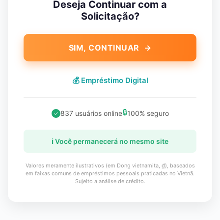
Deseja Continuar com a
Solicitação?
SIM, CONTINUAR →
💰 Empréstimo Digital
🔒
837 usuários online
100% seguro
✓
ℹ️ Você permanecerá no mesmo site
Valores meramente ilustrativos (em Dong vietnamita, ₫), baseados
em faixas comuns de empréstimos pessoais praticadas no Vietnã.
Sujeito a análise de crédito.