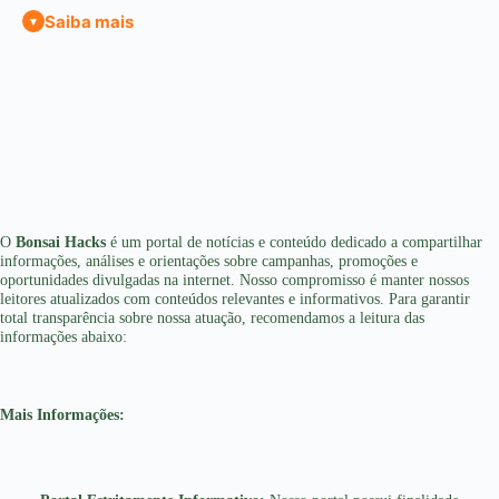
Saiba mais
▾
Crédito Digital Mais Simples e Acessível
O avanço dos serviços financeiros digitais transformou a
maneira como milhares de pessoas realizam solicitações de
crédito no dia a dia. Atualmente, grande parte dos processos
pode ser feita totalmente online, sem necessidade de filas,
O
Bonsai Hacks
é um portal de notícias e conteúdo dedicado a compartilhar
deslocamentos ou burocracias demoradas.
informações, análises e orientações sobre campanhas, promoções e
oportunidades divulgadas na internet. Nosso compromisso é manter nossos
leitores atualizados com conteúdos relevantes e informativos. Para garantir
Com poucos passos, já é possível iniciar uma análise de perfil,
total transparência sobre nossa atuação, recomendamos a leitura das
acompanhar informações da solicitação e receber retorno de
informações abaixo:
maneira muito mais rápida do que nos modelos tradicionais
utilizados anos atrás.
Mais Informações:
A praticidade do ambiente digital trouxe mais conforto para
quem deseja resolver tudo diretamente pelo celular, tablet ou
computador, com mais agilidade e facilidade durante cada