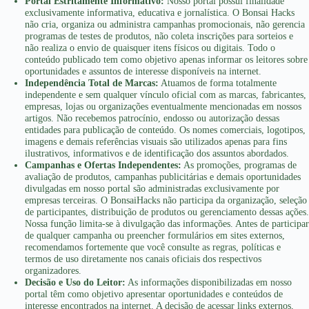
etapa do processo.
Portal Estritamente Informativo:
Nosso portal possui finalidade
exclusivamente informativa, educativa e jornalística. O Bonsai Hacks
não cria, organiza ou administra campanhas promocionais, não gerencia
programas de testes de produtos, não coleta inscrições para sorteios e
Como funciona o processo digital?
não realiza o envio de quaisquer itens físicos ou digitais. Todo o
conteúdo publicado tem como objetivo apenas informar os leitores sobre
O funcionamento costuma ser bastante simples e intuitivo.
oportunidades e assuntos de interesse disponíveis na internet.
Após preencher algumas informações necessárias, os
Independência Total de Marcas:
Atuamos de forma totalmente
independente e sem qualquer vínculo oficial com as marcas, fabricantes,
sistemas realizam uma análise automática para verificar os
empresas, lojas ou organizações eventualmente mencionadas em nossos
dados informados e gerar um retorno em poucos minutos.
artigos. Não recebemos patrocínio, endosso ou autorização dessas
entidades para publicação de conteúdo. Os nomes comerciais, logotipos,
Muitas plataformas modernas utilizam tecnologias avançadas
imagens e demais referências visuais são utilizados apenas para fins
ilustrativos, informativos e de identificação dos assuntos abordados.
para otimizar o atendimento e tornar a experiência mais
Campanhas e Ofertas Independentes:
As promoções, programas de
rápida, permitindo que o usuário acompanhe o andamento da
avaliação de produtos, campanhas publicitárias e demais oportunidades
solicitação de forma prática e organizada.
divulgadas em nosso portal são administradas exclusivamente por
empresas terceiras. O BonsaiHacks não participa da organização, seleção
de participantes, distribuição de produtos ou gerenciamento dessas ações.
Além disso, o processo online permite mais comodidade para
Nossa função limita-se à divulgação das informações. Antes de participar
quem precisa acessar informações importantes sem
de qualquer campanha ou preencher formulários em sites externos,
recomendamos fortemente que você consulte as regras, políticas e
depender de atendimento presencial ou horários específicos
termos de uso diretamente nos canais oficiais dos respectivos
de funcionamento.
organizadores.
Decisão e Uso do Leitor:
As informações disponibilizadas em nosso
portal têm como objetivo apresentar oportunidades e conteúdos de
Mais praticidade para o dia a dia
interesse encontrados na internet. A decisão de acessar links externos,