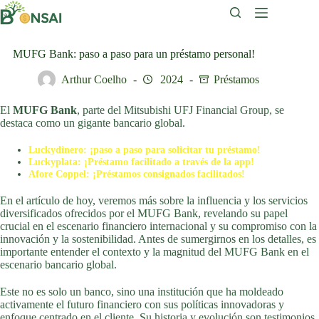
Saltar
al
contenido
MUFG Bank: paso a paso para un préstamo personal!
Arthur Coelho
2024
Préstamos
El
MUFG Bank
, parte del Mitsubishi UFJ Financial Group, se
destaca como un gigante bancario global.
Luckydinero: ¡paso a paso para solicitar tu préstamo!
Luckyplata: ¡Préstamo facilitado a través de la app!
Afore Coppel: ¡Préstamos consignados facilitados!
En el artículo de hoy, veremos más sobre la influencia y los servicios
diversificados ofrecidos por el MUFG Bank, revelando su papel
crucial en el escenario financiero internacional y su compromiso con la
innovación y la sostenibilidad. Antes de sumergirnos en los detalles, es
importante entender el contexto y la magnitud del MUFG Bank en el
escenario bancario global.
Este no es solo un banco, sino una institución que ha moldeado
activamente el futuro financiero con sus políticas innovadoras y
enfoque centrado en el cliente. Su historia y evolución son testimonios