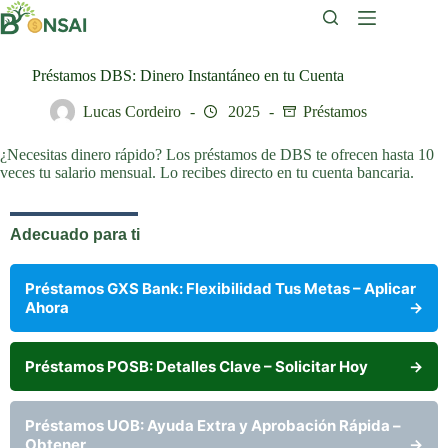
Saltar
al
contenido
Préstamos DBS: Dinero Instantáneo en tu Cuenta
Lucas Cordeiro
2025
Préstamos
¿Necesitas dinero rápido? Los préstamos de DBS te ofrecen hasta 10
veces tu salario mensual. Lo recibes directo en tu cuenta bancaria.
Adecuado para ti
Préstamos GXS Bank: Flexibilidad Tus Metas – Aplicar
Ahora
→
Préstamos POSB: Detalles Clave – Solicitar Hoy
→
Préstamos UOB: Ayuda Extra y Aprobación Rápida –
Obtener
→