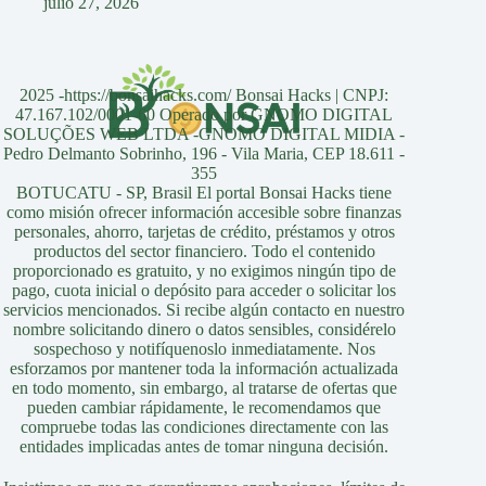
julio 27, 2026
2025 -https://bonsaihacks.com/ Bonsai Hacks | CNPJ:
47.167.102/0001-60 Operado por GNOMO DIGITAL
SOLUÇÕES WEB LTDA -GNOMO DIGITAL MIDIA -
Pedro Delmanto Sobrinho, 196 - Vila Maria, CEP 18.611 -
355
BOTUCATU - SP, Brasil El portal Bonsai Hacks tiene
como misión ofrecer información accesible sobre finanzas
personales, ahorro, tarjetas de crédito, préstamos y otros
productos del sector financiero. Todo el contenido
proporcionado es gratuito, y no exigimos ningún tipo de
pago, cuota inicial o depósito para acceder o solicitar los
servicios mencionados. Si recibe algún contacto en nuestro
nombre solicitando dinero o datos sensibles, considérelo
sospechoso y notifíquenoslo inmediatamente. Nos
esforzamos por mantener toda la información actualizada
en todo momento, sin embargo, al tratarse de ofertas que
pueden cambiar rápidamente, le recomendamos que
compruebe todas las condiciones directamente con las
entidades implicadas antes de tomar ninguna decisión.