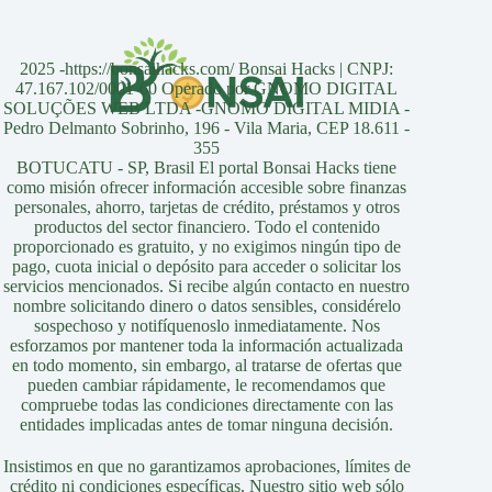
2025 -https://bonsaihacks.com/ Bonsai Hacks | CNPJ:
47.167.102/0001-60 Operado por GNOMO DIGITAL
SOLUÇÕES WEB LTDA -GNOMO DIGITAL MIDIA -
Pedro Delmanto Sobrinho, 196 - Vila Maria, CEP 18.611 -
355
BOTUCATU - SP, Brasil El portal Bonsai Hacks tiene
como misión ofrecer información accesible sobre finanzas
personales, ahorro, tarjetas de crédito, préstamos y otros
productos del sector financiero. Todo el contenido
proporcionado es gratuito, y no exigimos ningún tipo de
pago, cuota inicial o depósito para acceder o solicitar los
servicios mencionados. Si recibe algún contacto en nuestro
nombre solicitando dinero o datos sensibles, considérelo
sospechoso y notifíquenoslo inmediatamente. Nos
esforzamos por mantener toda la información actualizada
en todo momento, sin embargo, al tratarse de ofertas que
pueden cambiar rápidamente, le recomendamos que
compruebe todas las condiciones directamente con las
entidades implicadas antes de tomar ninguna decisión.
Insistimos en que no garantizamos aprobaciones, límites de
crédito ni condiciones específicas. Nuestro sitio web sólo