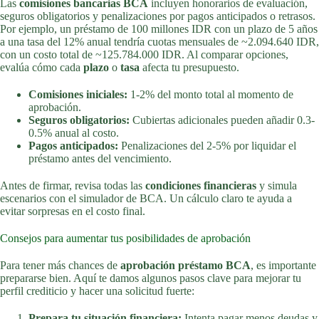
Las
comisiones bancarias BCA
incluyen honorarios de evaluación,
seguros obligatorios y penalizaciones por pagos anticipados o retrasos.
Por ejemplo, un préstamo de 100 millones IDR con un plazo de 5 años
a una tasa del 12% anual tendría cuotas mensuales de ~2.094.640 IDR,
con un costo total de ~125.784.000 IDR. Al comparar opciones,
evalúa cómo cada
plazo
o
tasa
afecta tu presupuesto.
Comisiones iniciales:
1-2% del monto total al momento de
aprobación.
Seguros obligatorios:
Cubiertas adicionales pueden añadir 0.3-
0.5% anual al costo.
Pagos anticipados:
Penalizaciones del 2-5% por liquidar el
préstamo antes del vencimiento.
Antes de firmar, revisa todas las
condiciones financieras
y simula
escenarios con el simulador de BCA. Un cálculo claro te ayuda a
evitar sorpresas en el costo final.
Consejos para aumentar tus posibilidades de aprobación
Para tener más chances de
aprobación préstamo BCA
, es importante
prepararse bien. Aquí te damos algunos pasos clave para mejorar tu
perfil crediticio y hacer una solicitud fuerte:
Prepara tu situación financiera:
Intenta pagar menos deudas y