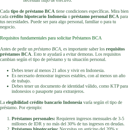
necesitan flujo de efectivo.
Cada
tipo de préstamo BCA
tiene condiciones específicas. Mira bien
cada
crédito hipotecario Indonesia
o
préstamo personal BCA
para
tus necesidades. Puede ser para algo personal, familiar o para tu
negocio.
Requisitos fundamentales para solicitar Préstamos BCA
Antes de pedir un
préstamo BCA
, es importante saber los
requisitos
préstamos BCA
. Esto te ayudará a evitar demoras. Los requisitos
cambian según el tipo de préstamo y tu situación personal.
Debes tener al menos 21 años y vivir en Indonesia.
Es necesario demostrar ingresos estables, con al menos un año
de trabajo.
Debes tener un documento de identidad válido, como KTP para
indonesios o pasaporte para extranjeros.
La
elegibilidad crédito bancario Indonesia
varía según el tipo de
préstamo. Por ejemplo:
Préstamos personales:
Requieren ingresos mensuales de 3-5
millones de IDR y no más del 30% de tus ingresos en deudas.
Préstamos hipotecarios:
Necesitas un anticipo del 20% y