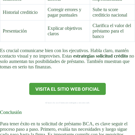
Corregir errores y
Sube tu score
Historial crediticio
pagar puntuales
crediticio nacional
Clarifica el valor del
Explicar objetivos
Presentación
préstamo para el
claros
banco
Es crucial comunicarse bien con los ejecutivos. Habla claro, mantén
contacto visual y no improvises. Estas
estrategias solicitud crédito
no
solo aumentan tus posibilidades de préstamo. También muestran que
tomas en serio tus finanzas.
VISITA EL SITIO WEB OFICIAL
Al hacer clic en el botón será redirigido a otro sitio web.
Conclusión
Para tener éxito en tu solicitud de préstamo BCA, es clave seguir el
proceso paso a paso. Primero, evalúa tus necesidades y luego sigue
cada paso hasta la firma. Es importante cumplir con los requisitos,