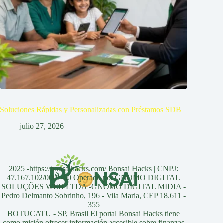
Soluciones Rápidas y Personalizadas con Préstamos SDB
julio 27, 2026
2025 -https://bonsaihacks.com/ Bonsai Hacks | CNPJ:
47.167.102/0001-60 Operado por GNOMO DIGITAL
SOLUÇÕES WEB LTDA -GNOMO DIGITAL MIDIA -
Pedro Delmanto Sobrinho, 196 - Vila Maria, CEP 18.611 -
355
BOTUCATU - SP, Brasil El portal Bonsai Hacks tiene
como misión ofrecer información accesible sobre finanzas