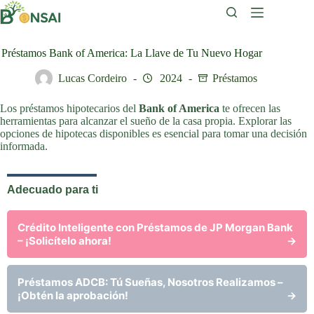
Saltar
al
contenido
Préstamos Bank of America: La Llave de Tu Nuevo Hogar
Lucas Cordeiro
2024
Préstamos
Los préstamos hipotecarios del
Bank of America
te ofrecen las
herramientas para alcanzar el sueño de la casa propia. Explorar las
opciones de hipotecas disponibles es esencial para tomar una decisión
informada.
Adecuado para ti
Crédito Inteligente con Préstamos de JP Morgan Bank
– ¡Solicítelo ahora!
→
Préstamos ADCB: Tú Sueñas, Nosotros Realizamos –
¡Obtén la aprobación!
→