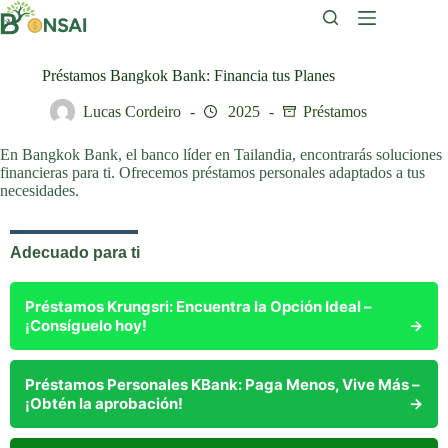
Saltar
al
contenido
Préstamos Bangkok Bank: Financia tus Planes
Lucas Cordeiro
2025
Préstamos
En Bangkok Bank, el banco líder en Tailandia, encontrarás soluciones
financieras para ti. Ofrecemos préstamos personales adaptados a tus
necesidades.
Adecuado para ti
Préstamos Krungsri: Encuentra la Opción Ideal –
¡Consíguelo hoy!
→
Préstamos Personales KBank: Paga Menos, Vive Más –
¡Obtén la aprobación!
→