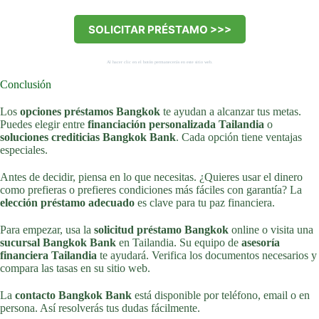
SOLICITAR PRÉSTAMO >>>
Al hacer clic en el botón permanecerás en este sitio web.
Conclusión
Los
opciones préstamos Bangkok
te ayudan a alcanzar tus metas.
Puedes elegir entre
financiación personalizada Tailandia
o
soluciones crediticias Bangkok Bank
. Cada opción tiene ventajas
especiales.
Antes de decidir, piensa en lo que necesitas. ¿Quieres usar el dinero
como prefieras o prefieres condiciones más fáciles con garantía? La
elección préstamo adecuado
es clave para tu paz financiera.
Para empezar, usa la
solicitud préstamo Bangkok
online o visita una
sucursal Bangkok Bank
en Tailandia. Su equipo de
asesoría
financiera Tailandia
te ayudará. Verifica los documentos necesarios y
compara las tasas en su sitio web.
La
contacto Bangkok Bank
está disponible por teléfono, email o en
persona. Así resolverás tus dudas fácilmente.