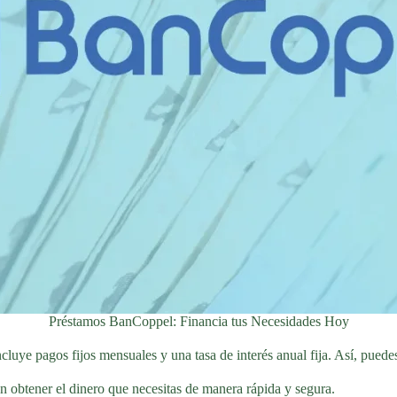
Préstamos BanCoppel: Financia tus Necesidades Hoy
uye pagos fijos mensuales y una tasa de interés anual fija. Así, puedes 
 obtener el dinero que necesitas de manera rápida y segura.