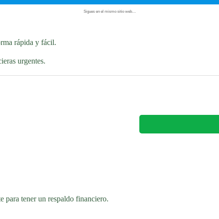
Sigues en el mismo sitio web…
ma rápida y fácil.
ieras urgentes.
 para tener un respaldo financiero.