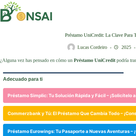
Saltar
al
contenido
Préstamo UniCredit: La Clave Para 
Lucas Cordeiro
2025
¿Alguna vez has pensado en cómo un
Préstamo UniCredit
podría tra
Adecuado para ti
Préstamo Simplic: Tu Solución Rápida y Fácil – ¡Solicítelo 
Commerzbank y Tú: El Préstamo Que Cambia Todo – ¡Cons
Préstamo Eurowings: Tu Pasaporte a Nuevas Aventuras – ¡