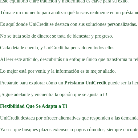
Este equilibrio entre tradición y modernidad es clave para su éxito.
Tómate un momento para analizar qué buscas realmente en un préstam
Es aquí donde UniCredit se destaca con sus soluciones personalizadas.
No se trata solo de dinero; se trata de bienestar y progreso.
Cada detalle cuenta, y UniCredit ha pensado en todos ellos.
Al leer este artículo, descubrirás un enfoque único que transforma tu re
Lo mejor está por venir, y la información es tu mejor aliado.
Prepárate para explorar cómo un
Préstamo UniCredit
puede ser la her
¡Sigue adelante y encuentra la opción que se ajusta a ti!
Flexibilidad Que Se Adapta a Ti
UniCredit destaca por ofrecer alternativas que responden a las demanda
Ya sea que busques plazos extensos o pagos cómodos, siempre encontrar