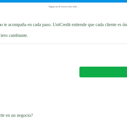
Sigues en el mismo sitio web…
o te acompaña en cada paso. UniCredit entiende que cada cliente es únic
ciero cambiante.
rtir en un negocio?