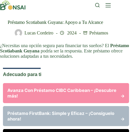
Saltar
al
contenido
Préstamo Scotiabank Guyana: Apoyo a Tu Alcance
Lucas Cordeiro
2024
Préstamos
¿Necesitas una opción segura para financiar tus sueños? El
Préstamo
Scotiabank Guyana
podría ser la respuesta. Este préstamo ofrece
soluciones adaptadas a tus necesidades.
Adecuado para ti
Avanza Con Préstamo CIBC Caribbean – ¡Descubre
más!
→
Préstamo FirstBank: Simple y Eficaz – ¡Consíguelo
ahora!
→