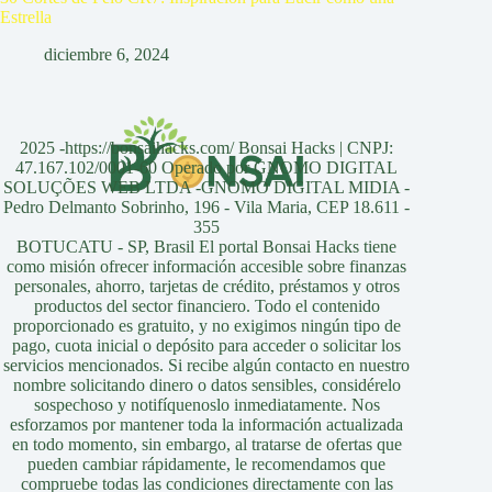
Estrella
diciembre 6, 2024
2025 -https://bonsaihacks.com/ Bonsai Hacks | CNPJ:
47.167.102/0001-60 Operado por GNOMO DIGITAL
SOLUÇÕES WEB LTDA -GNOMO DIGITAL MIDIA -
Pedro Delmanto Sobrinho, 196 - Vila Maria, CEP 18.611 -
355
BOTUCATU - SP, Brasil El portal Bonsai Hacks tiene
como misión ofrecer información accesible sobre finanzas
personales, ahorro, tarjetas de crédito, préstamos y otros
productos del sector financiero. Todo el contenido
proporcionado es gratuito, y no exigimos ningún tipo de
pago, cuota inicial o depósito para acceder o solicitar los
servicios mencionados. Si recibe algún contacto en nuestro
nombre solicitando dinero o datos sensibles, considérelo
sospechoso y notifíquenoslo inmediatamente. Nos
esforzamos por mantener toda la información actualizada
en todo momento, sin embargo, al tratarse de ofertas que
pueden cambiar rápidamente, le recomendamos que
compruebe todas las condiciones directamente con las