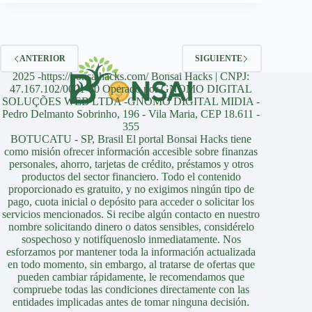
ANTERIOR
SIGUIENTE
2025 -https://bonsaihacks.com/ Bonsai Hacks | CNPJ:
47.167.102/0001-60 Operado por GNOMO DIGITAL
SOLUÇÕES WEB LTDA -GNOMO DIGITAL MIDIA -
Pedro Delmanto Sobrinho, 196 - Vila Maria, CEP 18.611 -
355
BOTUCATU - SP, Brasil El portal Bonsai Hacks tiene
como misión ofrecer información accesible sobre finanzas
personales, ahorro, tarjetas de crédito, préstamos y otros
productos del sector financiero. Todo el contenido
proporcionado es gratuito, y no exigimos ningún tipo de
pago, cuota inicial o depósito para acceder o solicitar los
servicios mencionados. Si recibe algún contacto en nuestro
nombre solicitando dinero o datos sensibles, considérelo
sospechoso y notifíquenoslo inmediatamente. Nos
esforzamos por mantener toda la información actualizada
en todo momento, sin embargo, al tratarse de ofertas que
pueden cambiar rápidamente, le recomendamos que
compruebe todas las condiciones directamente con las
entidades implicadas antes de tomar ninguna decisión.